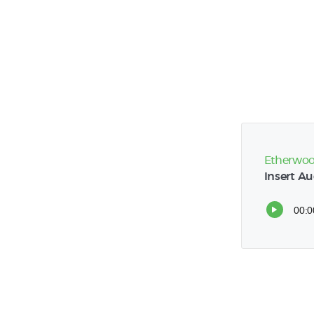
Etherwo
Insert Au
00:0