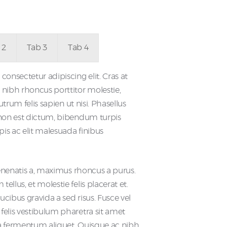
 2
Tab 3
Tab 4
consectetur adipiscing elit. Cras at
 nibh rhoncus porttitor molestie,
rutrum felis sapien ut nisi. Phasellus
 non est dictum, bibendum turpis
pis ac elit malesuada finibus
 venenatis a, maximus rhoncus a purus.
llus, et molestie felis placerat et.
aucibus gravida a sed risus. Fusce vel
felis vestibulum pharetra sit amet
a fermentum aliquet. Quisque ac nibh