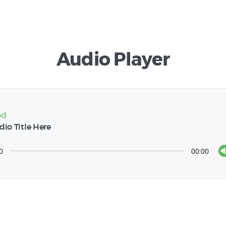
Audio Player
od
dio Title Here
0
00:00