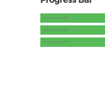
Progress Bar
Lorem ipsum
83%
Mauris Mollis
96%
Donec Luctus
71%