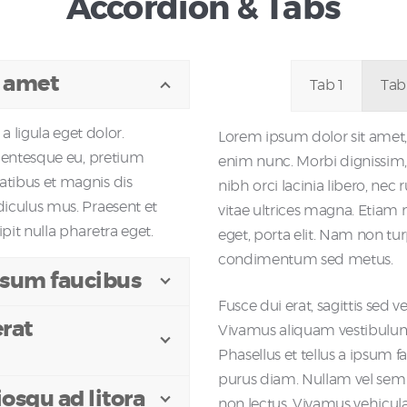
Accordion & Tabs
t amet
Tab 1
Tab
ligula eget dolor.
Lorem ipsum dolor sit amet, 
llentesque eu, pretium
enim nunc. Morbi dignissim,
atibus et magnis dis
nibh orci lacinia libero, nec 
diculus mus. Praesent et
vitae ultrices magna. Etiam
pit nulla pharetra eget.
eget, porta elit. Nam non tur
condimentum sed metus.
ipsum faucibus
Fusce dui erat, sagittis sed
rat
Vivamus aliquam vestibulum te
Phasellus et tellus a ipsum f
purus diam. Nullam vel sem 
iosqu ad litora
non lectus. Vivamus vehicul