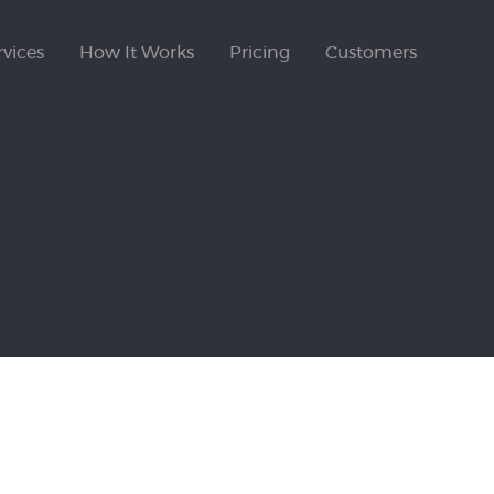
rvices
How It Works
Pricing
Customers