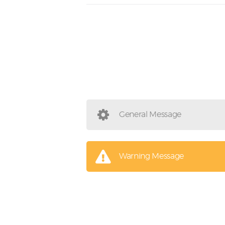
General Message
Warning Message